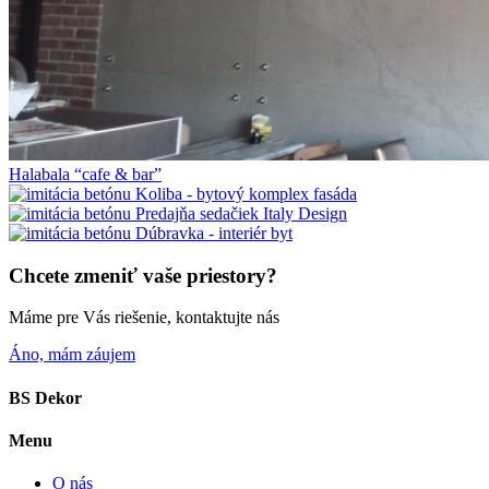
Halabala “cafe & bar”
Koliba - bytový komplex fasáda
Predajňa sedačiek Italy Design
Dúbravka - interiér byt
Chcete zmeniť vaše priestory?
Máme pre Vás riešenie, kontaktujte nás
Áno, mám záujem
BS
Dekor
Menu
O nás