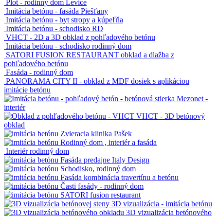
Plot - rodinný dom Levice
Imitácia betónu - fasáda Piešťany
Imitácia betónu - byt stropy a kúpeľňa
Imitácia betónu - schodisko RD
VHCT - 2D a 3D obklad z pohľadového betónu
Imitácia betónu - schodisko rodinný dom
SATORI FUSION RESTAURANT obklad a dlažba z
pohľadového betónu
Fasáda - rodinný dom
PANORAMA CITY II - obklad z MDF dosiek s aplikáciou
imitácie betónu
Mezonet -
interiér
VHCT - 3D betónový
obklad
Zvieracia klinika Pašek
Rodinný dom , interiér a fasáda
Interiér rodinný dom
Fasáda predajne Italy Design
Schodisko, rodinný dom
Fasáda kombinácia travertínu a betónu
Časti fasády - rodinný dom
SATORI fusion restaurant
3D vizualizácia - imitácia betónu
3D vizualizácia betónového