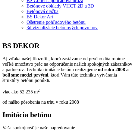
BS Corten - pohľadová hrdza
Betónové obklady VHCT 2D a 3D
Betónová dlažba
BS Dekor Art
Ošetrenie pohľadového betónu
3d vizualizácie betónových povrchov
BS
DEKOR
Aj vďaka našej filozofii , ktorú zastávame od prvého dňa robíme
veľké množstvo prác na odporúčanie našich spokojných zákazníkov
a partnerov. Techniku imitácie betónu realizujeme
od roku 2008 a
boli sme medzi prvými
, ktorí Vám túto techniku vytvárania
štruktúry betónu ponúkli.
2
viac ako
52 235
m
od nášho pôsobenia na trhu v roku 2008
Imitácia
betónu
Vaša spokojnosť je naše napredovanie