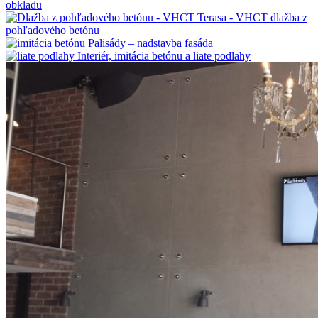
obkladu
Terasa - VHCT dlažba z
pohľadového betónu
Palisády – nadstavba fasáda
Interiér, imitácia betónu a liate podlahy