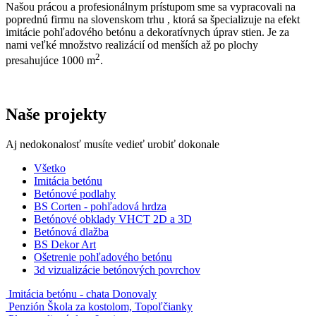
Našou prácou a profesionálnym prístupom sme sa vypracovali na
poprednú firmu na slovenskom trhu , ktorá sa špecializuje na efekt
imitácie pohľadového betónu a dekoratívnych úprav stien. Je za
nami veľké množstvo realizácií od menších až po plochy
2
presahujúce 1000 m
.
Naše
projekty
Aj nedokonalosť musíte vedieť urobiť dokonale
Všetko
Imitácia betónu
Betónové podlahy
BS Corten - pohľadová hrdza
Betónové obklady VHCT 2D a 3D
Betónová dlažba
BS Dekor Art
Ošetrenie pohľadového betónu
3d vizualizácie betónových povrchov
Imitácia betónu - chata Donovaly
Penzión Škola za kostolom, Topoľčianky